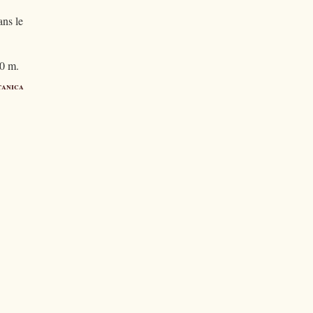
ans le
00 m.
tanica