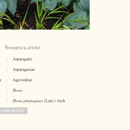
Nomenclature
:
Asparagales
:
Asparagaceae
e
:
Agavoideae
:
Hosta
:
Hosta plantaginea
(Lam.) Asch.
RS PAR ARTICLE