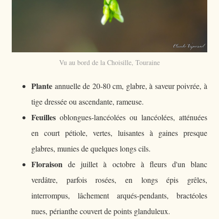
Vu au bord de la Choisille, Touraine
Plante
annuelle de 20-80 cm, glabre, à saveur poivrée, à
tige dressée ou ascendante, rameuse.
Feuilles
oblongues-lancéolées ou lancéolées, atténuées
en court pétiole, vertes, luisantes à gaines presque
glabres, munies de quelques longs cils.
Floraison
de juillet à octobre à fleurs d'un blanc
verdâtre, parfois rosées, en longs épis grêles,
interrompus, lâchement arqués-pendants, bractéoles
nues, périanthe couvert de points glanduleux.