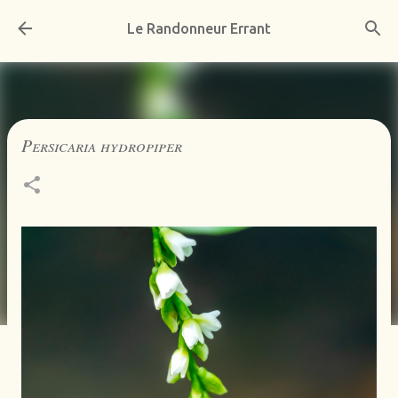
Accéder au contenu principal
Le Randonneur Errant
Persicaria hydropiper