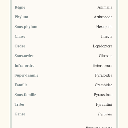
Règne
Animalia
Phylum
Arthropoda
Sous-phylum
Hexapoda
Classe
Insecta
Ordre
Lepidoptera
Sous-ordre
Glossata
Infra-ordre
Heteroneura
Super-famille
Pyraloidea
Famille
Crambidae
Sous-famille
Pyraustinae
Tribu
Pyraustini
Genre
Pyrausta