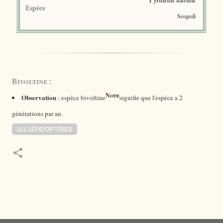
Pyrausta aurata
Espèce
Scopoli
Bivoltine
:
Note
Observation
: espèce bivoltine
signifie que l'espèce a 2
générations par an.
LES LÉPIDOPTÈRES