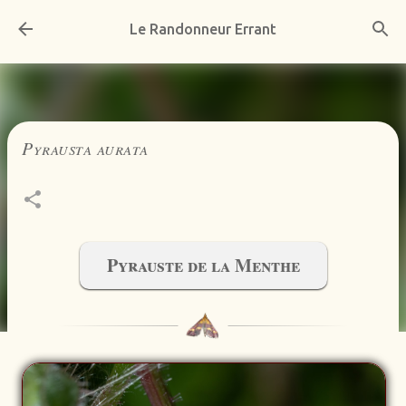
Accéder au contenu principal
Le Randonneur Errant
Pyrausta aurata
Pyrauste de la Menthe