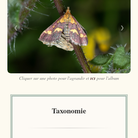
❮
❯
Cliquer sur une photo pour l'agrandir et
ici
pour l'album
Taxonomie