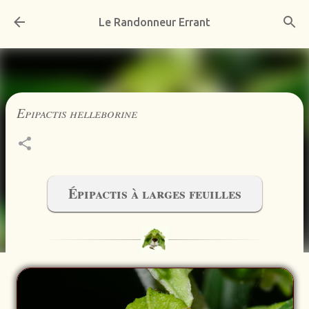
Accéder au contenu principal
Le Randonneur Errant
Epipactis helleborine
Épipactis à larges feuilles