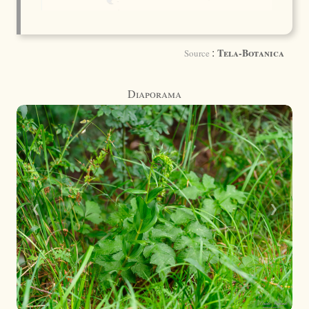
:
Tela-Botanica
Source
Diaporama
❮
❯