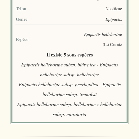
Tribu
Neottieae
Genre
Epipactis
Epipactis helleborine
Espèce
(L.) Crantz
Il existe 5 sous espèces
Epipactis helleborine subsp. bithynica
-
Epipactis
helleborine subsp. helleborine
Epipactis helleborine subsp. neerlandica
-
Epipactis
helleborine subsp. tremolsii
Epipactis helleborine subsp. helleborine x helleborine
subsp. moratoria