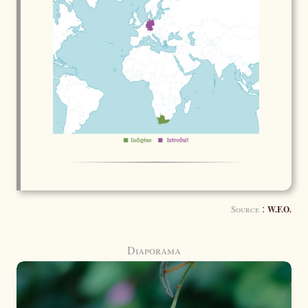
:
Source
W.F.O.
Diaporama