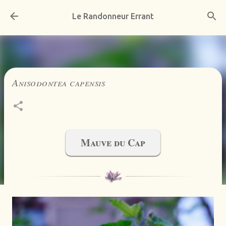
Accéder au contenu principal
Le Randonneur Errant
Anisodontea capensis
Mauve du Cap