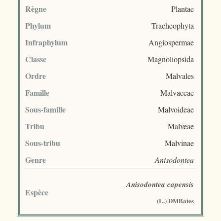
Règne
Plantae
Phylum
Tracheophyta
Infraphylum
Angiospermae
Classe
Magnoliopsida
Ordre
Malvales
Famille
Malvaceae
Sous-famille
Malvoideae
Tribu
Malveae
Sous-tribu
Malvinae
Genre
Anisodontea
Anisodontea capensis
Espèce
(L.) DMBates