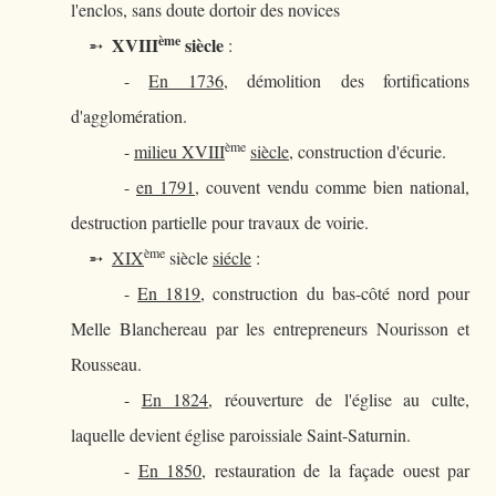
l'enclos, sans doute dortoir des novices
ème
XVIII
siècle
➵
:
-
En 1736
, démolition des fortifications
d'agglomération.
ème
-
milieu XVIII
siècle
, construction d'écurie.
-
en 1791
, couvent vendu comme bien national,
destruction partielle pour travaux de voirie.
ème
➵
XIX
siècle
siécle
:
-
En 1819
, construction du bas-côté nord pour
Melle Blanchereau par les entrepreneurs Nourisson et
Rousseau.
-
En 1824
, réouverture de l'église au culte,
laquelle devient église paroissiale Saint-Saturnin.
-
En 1850
, restauration de la façade ouest par