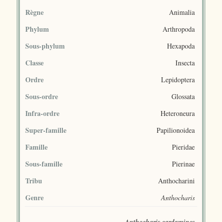
Règne
Animalia
Phylum
Arthropoda
Sous-phylum
Hexapoda
Classe
Insecta
Ordre
Lepidoptera
Sous-ordre
Glossata
Infra-ordre
Heteroneura
Super-famille
Papilionoidea
Famille
Pieridae
Sous-famille
Pierinae
Tribu
Anthocharini
Genre
Anthocharis
Anthocharis cardamines