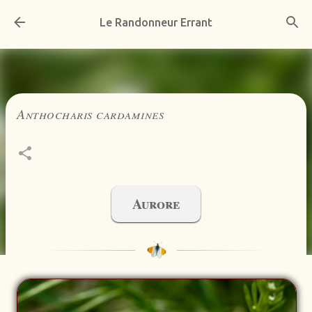
Accéder au contenu principal
Le Randonneur Errant
Anthocharis cardamines
Aurore