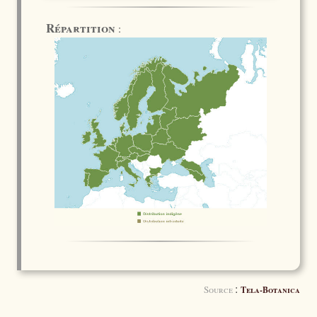
Répartition
:
:
Source
Tela-Botanica