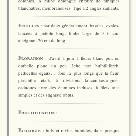
colonies. A bulbe oblongue entouré de tuniques
blanchâtres, membraneuses. Tige à 2 angles saillants.
Feuilles
: par deux généralement, basales, ovales-
lancées à pétiole long, limbe large de 3–6 cm,
atteignant 20 cm de long .
Floraison
: d'avril à juin à fleurs blanc pur, en
ombelle plane un peu lâche non bulbillifèreb,
pédicelles égaux, 1 fois 12 plus longs que la fleur,
périanthe étalé, à divisions lancéolées-aiguës,
caduques avec des étamines incluses, à filets tous
simples et des stigmate obtus.
Fructification
:
Ecologie
: bois et ravins humides, dans presque