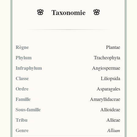
🌸 Taxonomie 🌸
Règne
Plantae
Phylum
Tracheophyta
Infraphylum
Angiospermae
Classe
Liliopsida
Ordre
Asparagales
Famille
Amaryllidaceae
Sous-famille
Allioideae
Tribu
Allieae
Genre
Allium