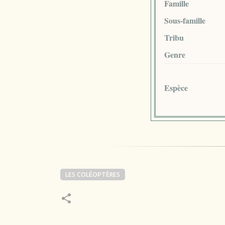
Famille
Sous-famille
Tribu
Genre
Espèce
LES COLÉOPTÈRES