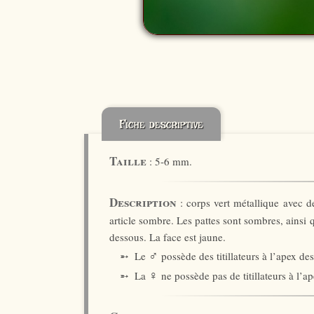
Fiche descriptive
Taille
: 5-6 mm.
Description
: corps vert métallique avec d
article sombre. Les pattes sont sombres, ainsi q
dessous. La face est jaune.
♂
➵ Le
possède des titillateurs à l’apex des
♀
➵ La
ne possède pas de titillateurs à l’ap