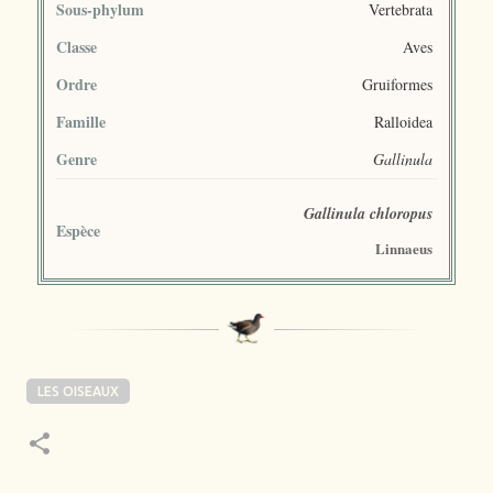
Sous-phylum
Vertebrata
Classe
Aves
Ordre
Gruiformes
Famille
Ralloidea
Genre
Gallinula
Gallinula chloropus
Espèce
Linnaeus
LES OISEAUX