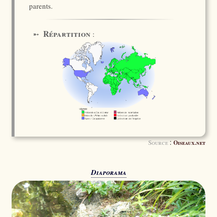
parents.
Répartition
➵
:
:
Source
Oiseaux.net
Diaporama