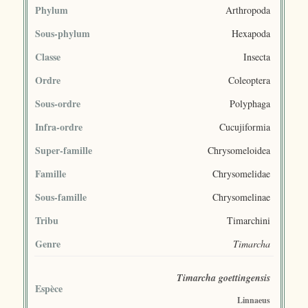
Phylum
Arthropoda
Sous-phylum
Hexapoda
Classe
Insecta
Ordre
Coleoptera
Sous-ordre
Polyphaga
Infra-ordre
Cucujiformia
Super-famille
Chrysomeloidea
Famille
Chrysomelidae
Sous-famille
Chrysomelinae
Tribu
Timarchini
Genre
Timarcha
Timarcha goettingensis
Espèce
Linnaeus