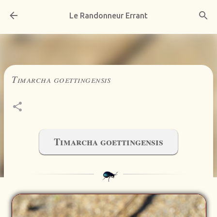
Accéder au contenu principal
Le Randonneur Errant
Timarcha goettingensis
Timarcha goettingensis