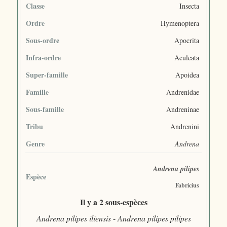
Classe
Insecta
Ordre
Hymenoptera
Sous-ordre
Apocrita
Infra-ordre
Aculeata
Super-famille
Apoidea
Famille
Andrenidae
Sous-famille
Andreninae
Tribu
Andrenini
Genre
Andrena
Andrena pilipes
Espèce
Fabricius
Il y a 2 sous-espèces
Andrena pilipes iliensis
-
Andrena pilipes pilipes