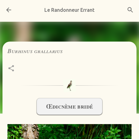
Accéder au contenu principal
Le Randonneur Errant
Burhinus grallarius
Œdicnème bridé