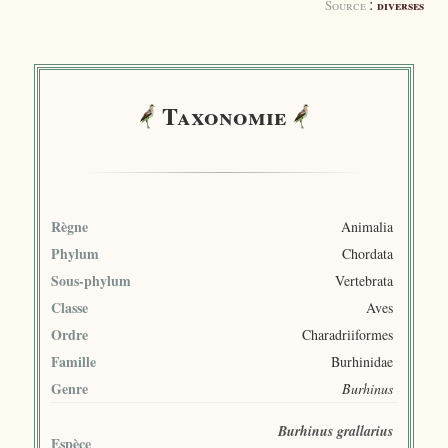
:
Source
diverses
Taxonomie
Règne
Animalia
Phylum
Chordata
Sous-phylum
Vertebrata
Classe
Aves
Ordre
Charadriiformes
Famille
Burhinidae
Genre
Burhinus
Burhinus grallarius
Espèce