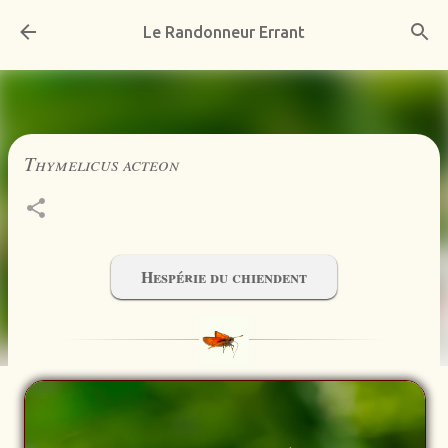
Accéder au contenu principal
Le Randonneur Errant
Thymelicus acteon
Hespérie du chiendent