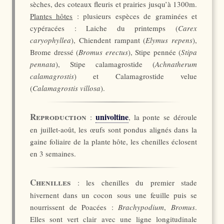
sèches, des coteaux fleuris et prairies jusqu’à 1300m.
Plantes hôtes
: plusieurs espèces de graminées et
cypéracées : Laiche du printemps (
Carex
caryophyllea
), Chiendent rampant (
Elymus repens
),
Brome dressé (
Bromus erectus
), Stipe pennée (
Stipa
pennata
), Stipe calamagrostide (
Achnatherum
calamagrostis
) et Calamagrostide velue
(
Calamagrostis villosa
).
Reproduction
univoltine
:
, la ponte se déroule
en juillet-août, les œufs sont pondus alignés dans la
gaine foliaire de la plante hôte, les chenilles éclosent
en 3 semaines.
Chenilles
: les chenilles du premier stade
hivernent dans un cocon sous une feuille puis se
nourrissent de Poacées :
Brachypodium
,
Bromus
.
Elles sont vert clair avec une ligne longitudinale