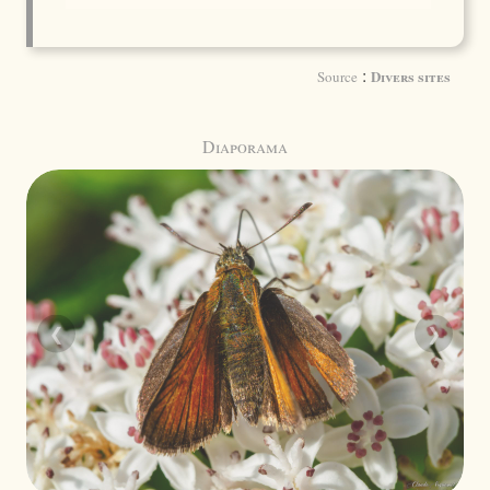
:
Divers sites
Source
Diaporama
❮
❯