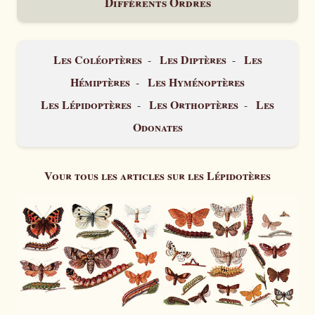
Différents Ordres
Les Coléoptères
Les Diptères
Les
-
-
Hémiptères
Les Hyménoptères
-
Les Lépidoptères
Les Orthoptères
Les
-
-
Odonates
Vour tous les articles sur les Lépidotères