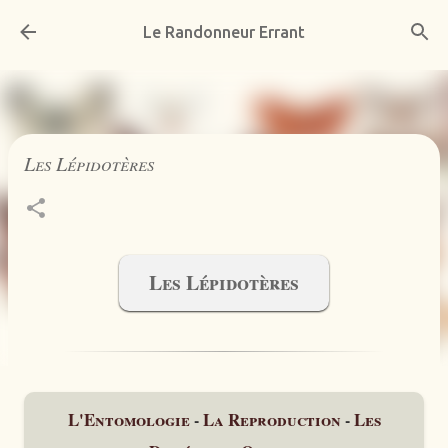
Accéder au contenu principal
Le Randonneur Errant
Les Lépidotères
Les Lépidotères
L'Entomologie
La Reproduction
Les
-
-