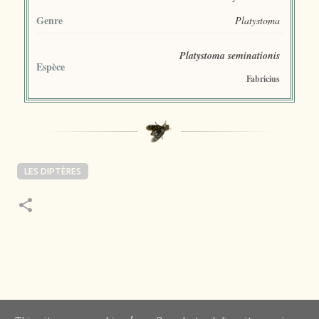
Genre
Platystoma
Platystoma seminationis
Espèce
Fabricius
LES DIPTÈRES
 de la Nature m’a toujours émerveillé mais ce qui