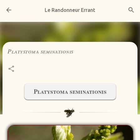
Accéder au contenu principal
Le Randonneur Errant
Platystoma seminationis
Platystoma seminationis