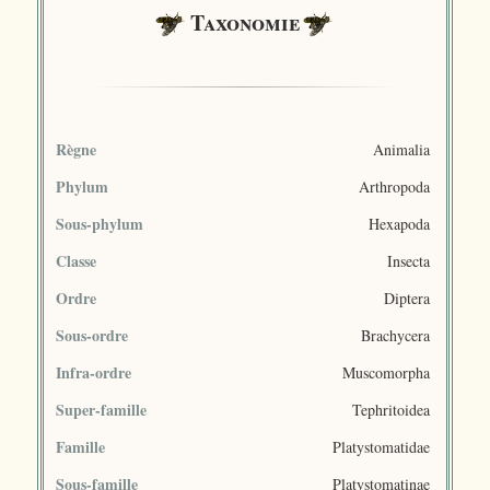
Taxonomie
Règne
Animalia
Phylum
Arthropoda
Sous-phylum
Hexapoda
Classe
Insecta
Ordre
Diptera
Sous-ordre
Brachycera
Infra-ordre
Muscomorpha
Super-famille
Tephritoidea
Famille
Platystomatidae
Sous-famille
Platystomatinae