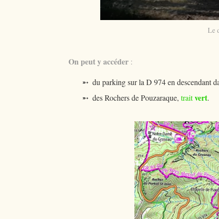
Le 
On peut y accéder
:
➵ du parking sur la D 974 en descendant d
vert
➵ des Rochers de Pouzaraque,
trait
.