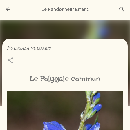
Accéder au contenu principal
Le Randonneur Errant
Polygala vulgaris
Le Polygale commun