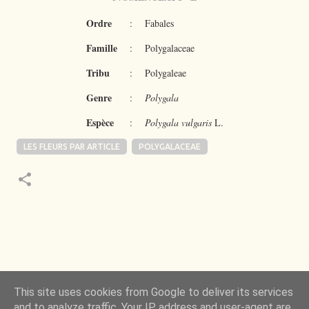
Ordre
:
Fabales
Famille
:
Polygalaceae
Tribu
:
Polygaleae
Genre
:
Polygala
Espèce
:
Polygala vulgaris
L.
LES FLEURS PAR ARTICLE
POLYGALACEAE
 de la Nature m’a toujours émerveillé mais ce qui
This site uses cookies from Google to deliver its services
ncore plus, c’est d’observer l’invisible qui l’a rendue
and to analyze traffic. Your IP address and user-agent are