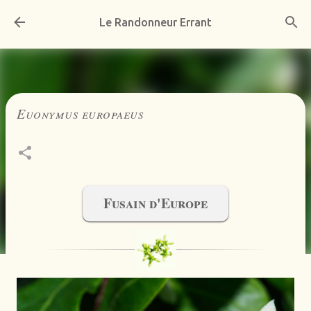
Accéder au contenu principal
Le Randonneur Errant
Euonymus europaeus
Fusain d'Europe