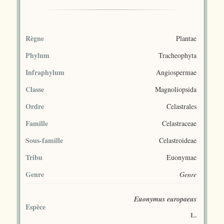
Règne
Plantae
Phylum
Tracheophyta
Infraphylum
Angiospermae
Classe
Magnoliopsida
Ordre
Celastrales
Famille
Celastraceae
Sous-famille
Celastroideae
Tribu
Euonymae
Genre
Genre
Euonymus europaeus
Espèce
L.