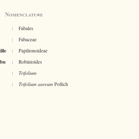
Nomenclature
:
Fabales
:
Fabaceae
lle
:
Papilionoideae
ibu
:
Robinioides
:
Trifolium
:
Trifolium aureum
Pollich