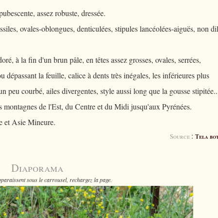
ubescente, assez robuste, dressée.
essiles, ovales-oblongues, denticulées, stipules lancéolées-aiguës, non di
doré, à la fin d'un brun pâle, en têtes assez grosses, ovales, serrées,
 dépassant la feuille, calice à dents très inégales, les inférieures plus
un peu courbé, ailes divergentes, style aussi long que la gousse stipitée..
es montagnes de l'Est, du Centre et du Midi jusqu'aux Pyrénées.
e et Asie Mineure.
:
Source
Tela bo
Diaporama
paraissent sous le carrousel, rechargez la page.