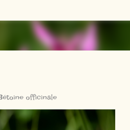
Accéder au contenu principal
Bétoine officinale