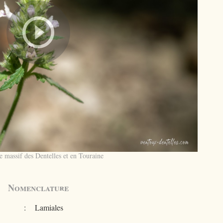
e massif des Dentelles et en Touraine
Nomenclature
:
Lamiales