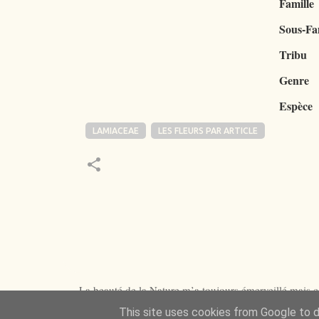
Famille
Sous-Fa
Tribu
Genre
Espèce
LAMIACEAE
LES FLEURS PAR ARTICLE
La beauté de la Nature m’a toujours émerveillé mais ce
This site uses cookies from Google to de