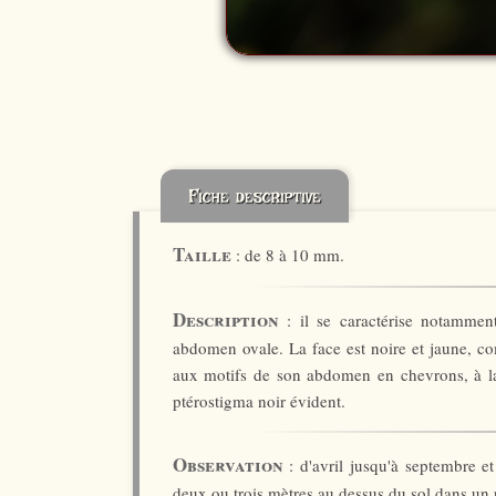
Fiche descriptive
Taille
: de 8 à 10 mm.
Description
: il se caractérise notammen
abdomen ovale. La face est noire et jaune, co
aux motifs de son abdomen en chevrons, à la
ptérostigma noir évident.
Observation
: d'avril jusqu'à septembre et
deux ou trois mètres au dessus du sol dans un r