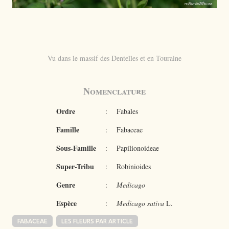
Vu dans le massif des Dentelles et en Touraine
Nomenclature
Ordre
:
Fabales
Famille
:
Fabaceae
Sous-Famille
:
Papilionoideae
Super-Tribu
:
Robinioides
Genre
:
Medicago
Espèce
:
Medicago sativa
L.
FABACEAE
LES FLEURS PAR ARTICLE