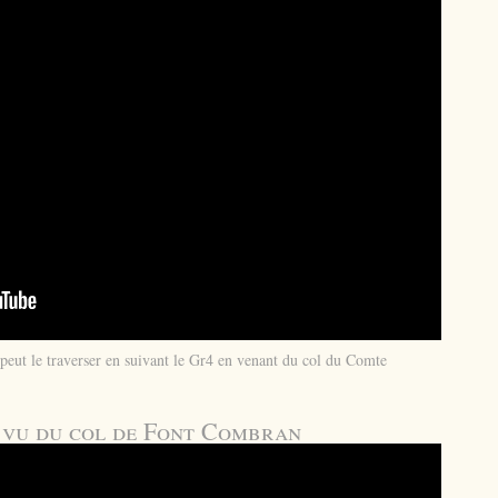
n peut le traverser en suivant le Gr4 en venant du col du Comte
 vu du col de Font Combran