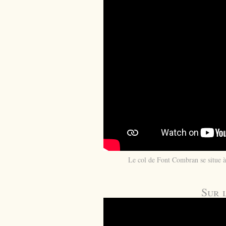
Le col de Font Combran se situe à 
Sur 