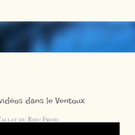
Accéder au contenu principal
vidéos dans le Ventoux
Vallat du Rieu Froid