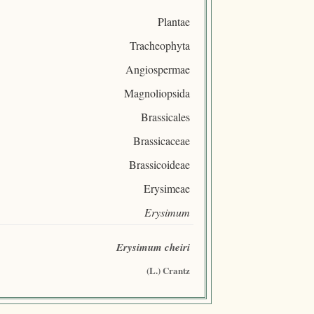
Plantae
Tracheophyta
Angiospermae
Magnoliopsida
Brassicales
Brassicaceae
Brassicoideae
Erysimeae
Erysimum
Erysimum cheiri
(L.) Crantz