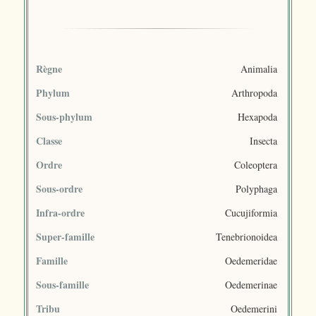
Règne
Animalia
Phylum
Arthropoda
Sous-phylum
Hexapoda
Classe
Insecta
Ordre
Coleoptera
Sous-ordre
Polyphaga
Infra-ordre
Cucujiformia
Super-famille
Tenebrionoidea
Famille
Oedemeridae
Sous-famille
Oedemerinae
Tribu
Oedemerini