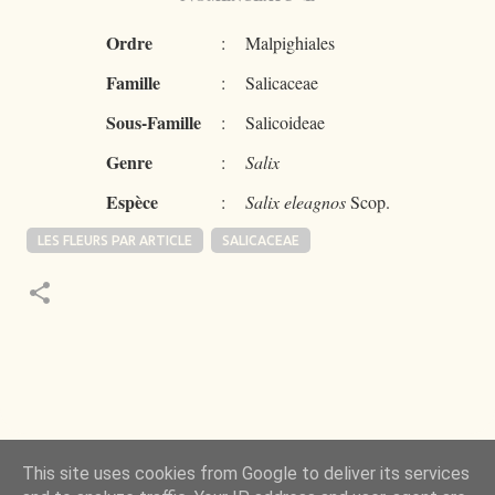
Ordre
:
Malpighiales
Famille
:
Salicaceae
Sous-Famille
:
Salicoideae
Genre
:
Salix
Espèce
:
Salix eleagnos
Scop.
LES FLEURS PAR ARTICLE
SALICACEAE
 de la Nature m’a toujours émerveillé mais ce qui
This site uses cookies from Google to deliver its services
ncore plus, c’est d’observer l’invisible qui l’a rendue