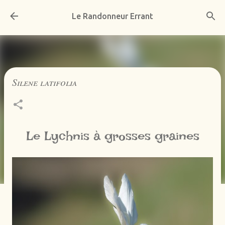
Accéder au contenu principal
Le Randonneur Errant
Silene latifolia
Le Lychnis à grosses graines