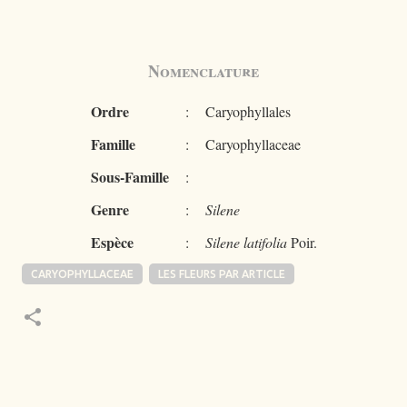
Nomenclature
Ordre
:
Caryophyllales
Famille
:
Caryophyllaceae
Sous-Famille
:
Genre
:
Silene
Espèce
:
Silene latifolia
Poir.
CARYOPHYLLACEAE
LES FLEURS PAR ARTICLE