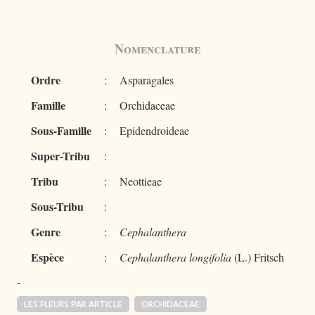
Nomenclature
Ordre
:
Asparagales
Famille
:
Orchidaceae
Sous-Famille
:
Epidendroideae
Super-Tribu
:
Tribu
:
Neottieae
Sous-Tribu
:
Genre
:
Cephalanthera
Espèce
:
Cephalanthera longifolia
(L.) Fritsch
-
LES FLEURS PAR ARTICLE
ORCHIDACEAE