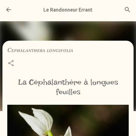
Accéder au contenu principal
Le Randonneur Errant
Cephalanthera longifolia
La Céphalanthère à longues
feuilles