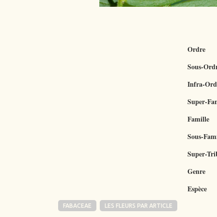
Ordre
Sous-Ord
Infra-Ord
Super-Fam
Famille
Sous-Fami
Super-Tri
Genre
Espèce
FABACEAE
LES FLEURS PAR ARTICLE