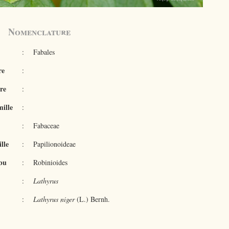
Nomenclature
:
Fabales
re
:
re
:
ille
:
:
Fabaceae
lle
:
Papilionoideae
bu
:
Robinioides
:
Lathyrus
:
Lathyrus niger
(L.) Bernh.