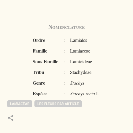
Nomenclature
Ordre
:
Lamiales
Famille
:
Lamiaceae
Sous-Famille
:
Lamioideae
Tribu
:
Stachydeae
Genre
:
Stachys
Espèce
:
Stachys recta
L.
LAMIACEAE
LES FLEURS PAR ARTICLE