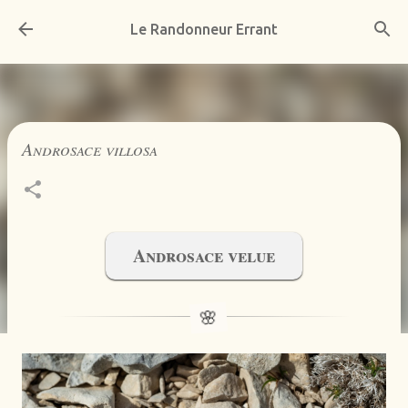
Accéder au contenu principal
Le Randonneur Errant
Androsace villosa
Androsace velue