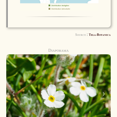
:
Source
Tela-Botanica
Diaporama
❮
❯