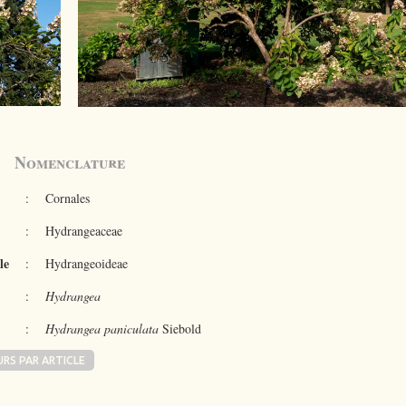
Nomenclature
:
Cornales
:
Hydrangeaceae
le
:
Hydrangeoideae
:
Hydrangea
:
Hydrangea paniculata
Siebold
URS PAR ARTICLE