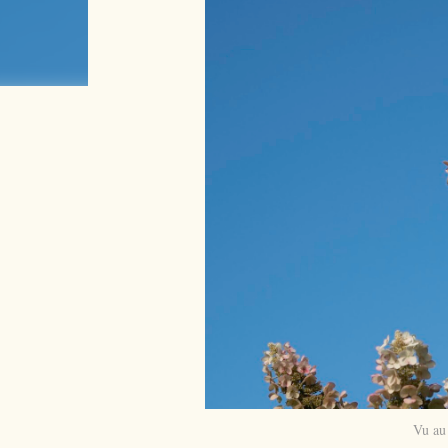
Vu au