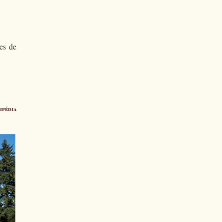
ées de
ipédia