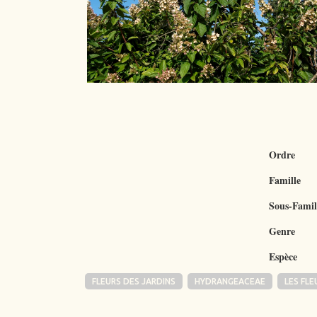
Ordre
Famille
Sous-Famil
Genre
Espèce
FLEURS DES JARDINS
HYDRANGEACEAE
LES FLE