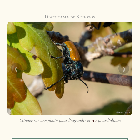
Diaporama de 8 photos
❮
❯
Cliquer sur une photo pour l'agrandir et
ici
pour l'album