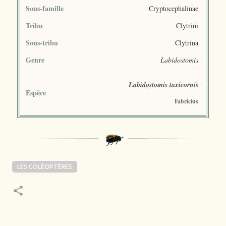
Sous-famille
Cryptocephalinae
Tribu
Clytrini
Sous-tribu
Clytrina
Genre
Labidostomis
Labidostomis taxicornis
Espèce
Fabricius
LES COLÉOPTÈRES