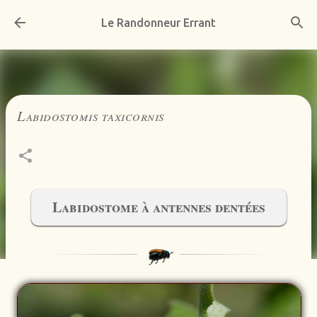
Accéder au contenu principal
Le Randonneur Errant
Labidostomis taxicornis
Labidostome à antennes dentées