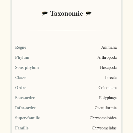
Taxonomie
Règne
Animalia
Phylum
Arthropoda
Sous-phylum
Hexapoda
Classe
Insecta
Ordre
Coleoptera
Sous-ordre
Polyphaga
Infra-ordre
Cucujiformia
Super-famille
Chrysomeloidea
Famille
Chrysomelidae