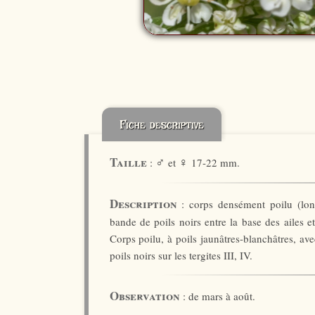
Fiche descriptive
♂
♀
Taille
:
et
17-22 mm.
Description
: corps densément poilu (long
bande de poils noirs entre la base des ailes et
Corps poilu, à poils jaunâtres-blanchâtres, av
poils noirs sur les tergites III, IV.
Observation
: de mars à août.