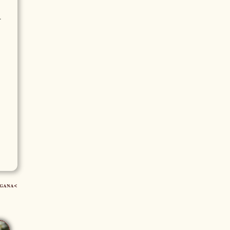
.
gana<