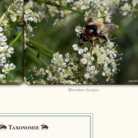
Merodon clavipes
Taxonomie