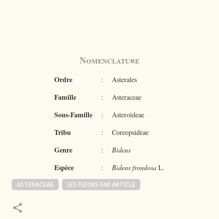
Nomenclature
Ordre
:
Asterales
Famille
:
Asteraceae
Sous-Famille
:
Asteroideae
Tribu
:
Coreopsideae
Genre
:
Bidens
Espèce
:
Bidens frondosa
L.
ASTERACEAE
LES FLEURS PAR ARTICLE