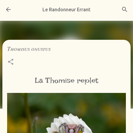
Accéder au contenu principal
Le Randonneur Errant
Thomisus onustus
La Thomise replet