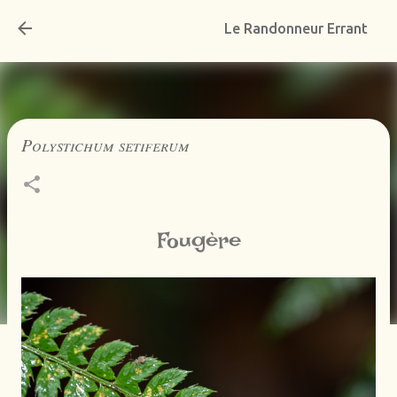
Accéder au contenu principal
Le Randonneur Errant
Polystichum setiferum
Fougère