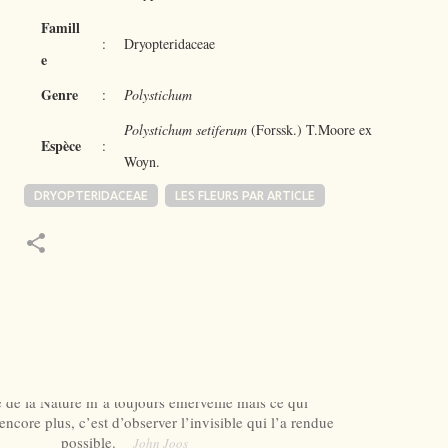
Famill
:
Dryopteridaceae
e
Genre
:
Polystichum
Polystichum setiferum
(Forssk.) T.Moore ex
Espèce
:
Woyn.
DRYOPTERIDACEAE
LES FLEURS PAR ARTICLE
 de la Nature m’a toujours émerveillé mais ce qui
ncore plus, c’est d’observer l’invisible qui l’a rendue
possible.
John Joos