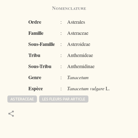
Nomenclature
Ordre
:
Asterales
Famille
:
Asteraceae
Sous-Famille
:
Asteroideae
Tribu
:
Anthemideae
Sous-Tribu
:
Anthemidinae
Genre
:
Tanacetum
Espèce
:
Tanacetum vulgare
L.
ASTERACEAE
LES FLEURS PAR ARTICLE