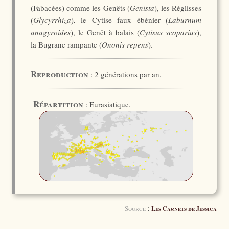
(Fabacées) comme les Genêts (
Genista
), les Réglisses
(
Glycyrrhiza
), le Cytise faux ébénier (
Laburnum
anagyroides
), le Genêt à balais (
Cytisus scoparius
),
la Bugrane rampante (
Ononis repens
).
Reproduction
: 2 générations par an.
Répartition
: Eurasiatique.
:
Source
Les Carnets de Jessica