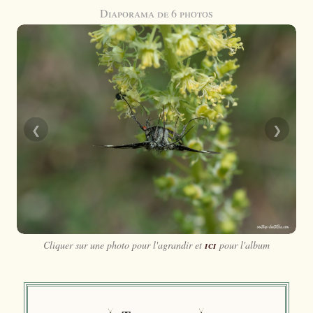
Diaporama de 6 photos
❮
❯
Cliquer sur une photo pour l'agrandir et
ici
pour l'album