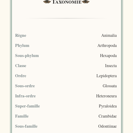
Taxonomie
Règne
Animalia
Phylum
Arthropoda
Sous-phylum
Hexapoda
Classe
Insecta
Ordre
Lepidoptera
Sous-ordre
Glossata
Infra-ordre
Heteroneura
Super-famille
Pyraloidea
Famille
Crambidae
Sous-famille
Odontiinae