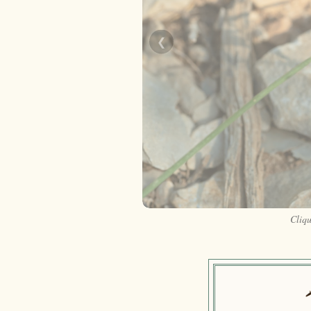
❮
Cliqu