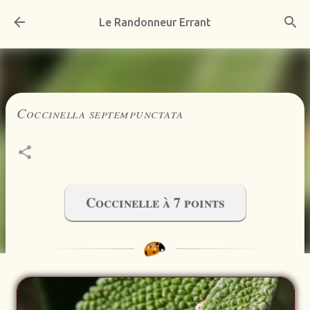
Accéder au contenu principal
Le Randonneur Errant
Coccinella septempunctata
Coccinelle à 7 points