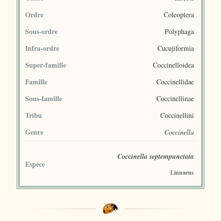
Ordre
Coleoptera
Sous-ordre
Polyphaga
Infra-ordre
Cucujiformia
Super-famille
Coccinelloidea
Famille
Coccinellidae
Sous-famille
Coccinellinae
Tribu
Coccinellini
Genre
Coccinella
Coccinella septempunctata
Espèce
Linnaeus