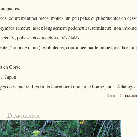
rougeâtres.
ées, courtement pétiolées, molles, un peu pâles et pubérulentes en dess
corymbes rameux, assez longuement pédoncules, terminaux, non involucr
ancéolés, pubescents en dehors, très étalés.
etite (5 mm de diam.), globuleuse, couronnée par le limbe du calice, am
et en Corse.
a, Japon.
ages de vannerie. Les fruits fournissent une huile bonne pour l'éclairage.
:
Source
Tela bo
Diaporama