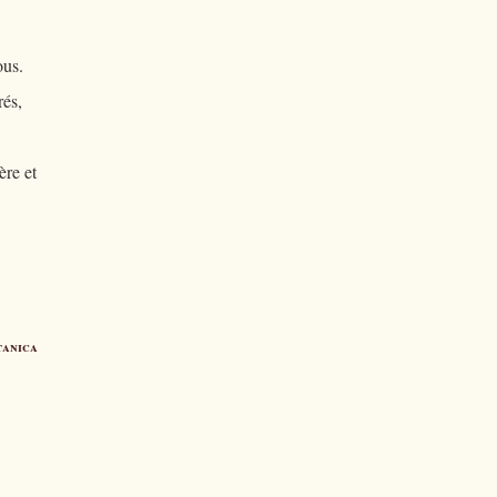
ous.
és,
ère et
tanica