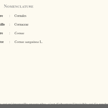
Nomenclature
re
:
Cornales
ille
:
Cornaceae
re
:
Cornus
èce
:
Cornus sanguinea
L.
 qui m’émerveille encore plus, c’est d’observer l’invisible qui l’a rend