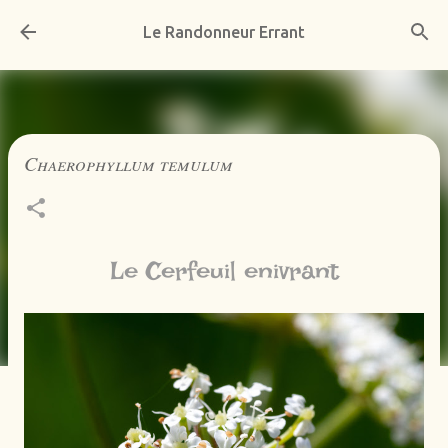
Accéder au contenu principal
Le Randonneur Errant
Chaerophyllum temulum
Le Cerfeuil enivrant