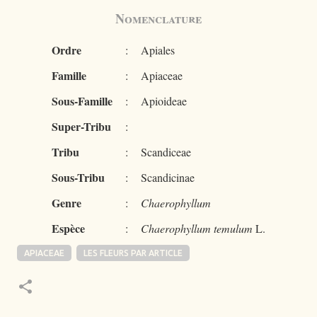
Nomenclature
Ordre
:
Apiales
Famille
:
Apiaceae
Sous-Famille
:
Apioideae
Super-Tribu
:
Tribu
:
Scandiceae
Sous-Tribu
:
Scandicinae
Genre
:
Chaerophyllum
Espèce
:
Chaerophyllum temulum
L.
APIACEAE
LES FLEURS PAR ARTICLE