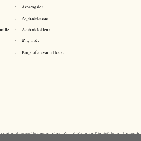
:
Asparagales
:
Asphodelaceae
mille
:
Asphodeloideae
:
Kniphofia
:
Kniphofia uvaria
Hook.
 qui m’émerveille encore plus, c’est d’observer l’invisible qui l’a rend