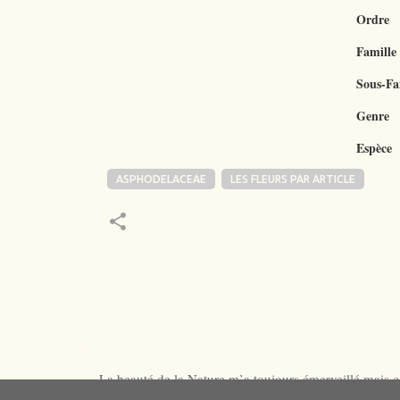
Ordre
Famille
Sous-Fa
Genre
Espèce
ASPHODELACEAE
LES FLEURS PAR ARTICLE
La beauté de la Nature m’a toujours émerveillé mais ce