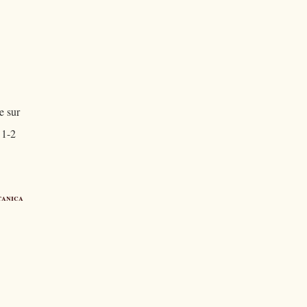
e sur
 1-2
tanica