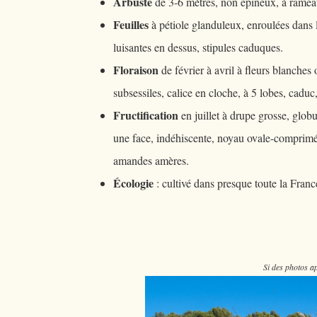
Arbuste
de 3-6 mètres, non épineux, à ramea
Feuilles
à pétiole glanduleux, enroulées dans 
luisantes en dessus, stipules caduques.
Floraison
de février à avril à fleurs blanches 
subsessiles, calice en cloche, à 5 lobes, caduc,
Fructification
en juillet à drupe grosse, glob
une face, indéhiscente, noyau ovale-comprimé, l
amandes amères.
Écologie
: cultivé dans presque toute la Franc
Si des photos ap