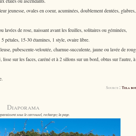
ux étalés ou ascendants.
leur jeunesse, ovales en coeur, acuminées, doublement dentées, glabres,
ou lavées de rose, naissant avant les feuilles, solitaires ou géminées,
 5 pétales, 15-30 étamines, 1 style, ovaire libre.
uleuse, pubescente-veloutée, charnue-succulente, jaune ou lavée de roug
isse sur les faces, caréné et à 2 sillons sur un bord, obtus sur l'autre, à
e.
:
Source
Tela bo
Diaporama
paraissent sous le carrousel, rechargez la page.