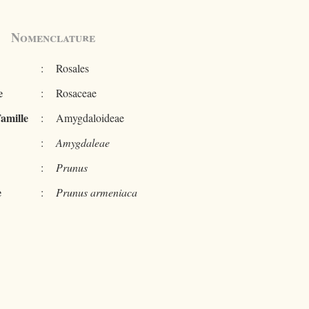
Nomenclature
:
Rosales
e
:
Rosaceae
amille
:
Amygdaloideae
:
Amygdaleae
:
Prunus
e
:
Prunus armeniaca