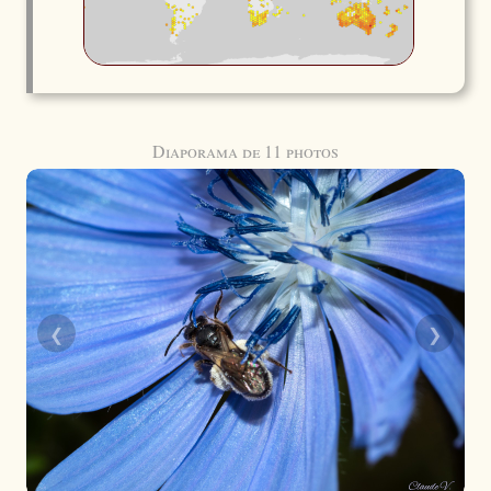
Diaporama de 11 photos
❮
❯