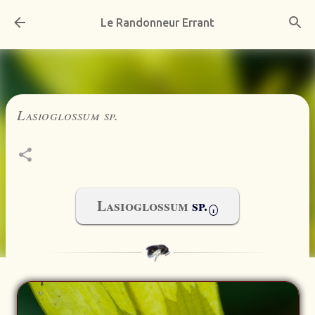
Accéder au contenu principal
Le Randonneur Errant
Lasioglossum sp.
Lasioglossum
sp.
i