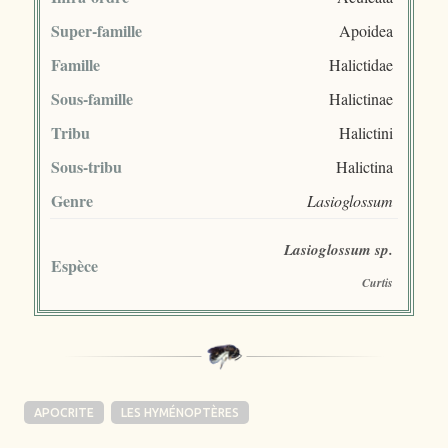
Super-famille
Apoidea
Famille
Halictidae
Sous-famille
Halictinae
Tribu
Halictini
Sous-tribu
Halictina
Genre
Lasioglossum
Lasioglossum sp.
Espèce
Curtis
APOCRITE
LES HYMÉNOPTÈRES