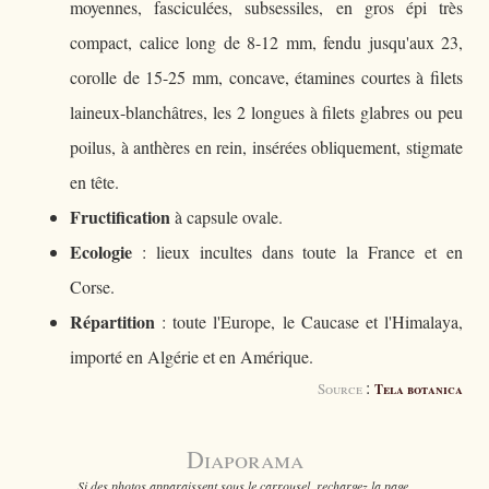
moyennes, fasciculées, subsessiles, en gros épi très
compact, calice long de 8-12 mm, fendu jusqu'aux 23,
corolle de 15-25 mm, concave, étamines courtes à filets
laineux-blanchâtres, les 2 longues à filets glabres ou peu
poilus, à anthères en rein, insérées obliquement, stigmate
en tête.
Fructification
à capsule ovale.
Ecologie
: lieux incultes dans toute la France et en
Corse.
Répartition
: toute l'Europe, le Caucase et l'Himalaya,
importé en Algérie et en Amérique.
:
Source
Tela botanica
Diaporama
Si des photos apparaissent sous le carrousel, rechargez la page.