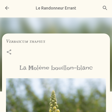
Accéder au contenu principal
Le Randonneur Errant
Verbascum thapsus
La Molène bouillon-blanc