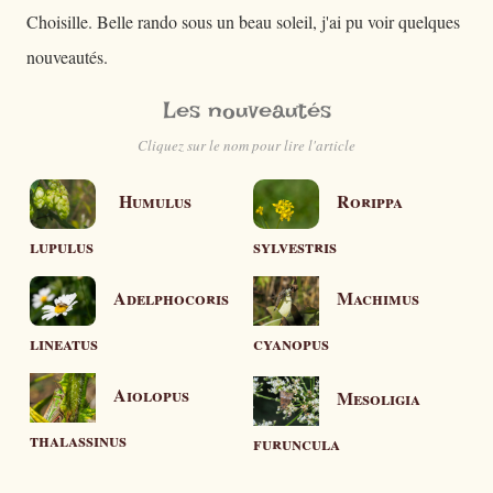
Choisille. Belle rando sous un beau soleil, j'ai pu voir quelques
nouveautés.
Les nouveautés
Cliquez sur le nom pour lire l'article
Humulus
Rorippa
lupulus
sylvestris
Adelphocoris
Machimus
lineatus
cyanopus
Aiolopus
Mesoligia
thalassinus
furuncula