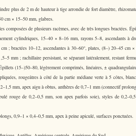
indre plus de 2 m de hauteur à tige arrondie de fort diamètre, rhizomat
350 cm × 15–50 mm, glabres.
es composées de plusieurs racèmes, avec de très longues bractées. Épi
chement cylindriques, 15–40 × 8–16 mm, rayons 5–8, ascendants à dr
 cm ; bractées 10–12, ascendantes à 30–60°, plates, (8–) 20–45 cm 
–5 mm ; rachillaire persistant, se séparant latéralement, restant fer
 Épillets (15–)50–80, légèrement comprimés, linéaires, ± quadrangulair
pliquées, rougeâtres à côté de la partie médiane verte à 5 côtes, blan
1,2–1,5 mm, apex aigu à obtus, anthères de 0,7–1 mm (connectif prolon
ubulé rouge de 0,2–0,5 mm, son apex parfois soie), styles de 0,2–0,
oblongs, 0,9–1 × 0,4–0,5 mm, apex à peine apiculé, surfaces ponctuées.
 Mexique, Antilles, Amérique centrale, Amérique du Sud.