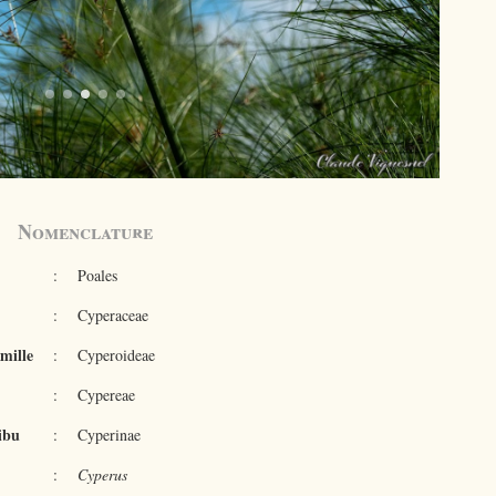
Nomenclature
:
Poales
:
Cyperaceae
mille
:
Cyperoideae
:
Cypereae
ibu
:
Cyperinae
:
Cyperus