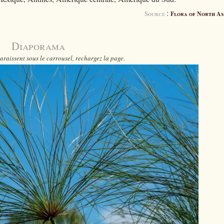
:
Source
Flora of North A
Diaporama
araissent sous le carrousel, rechargez la page.