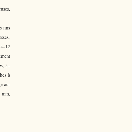
euses,
s fins
essés,
× 4–12
mement
es, 5–
ches à
gé au-
5 mm,