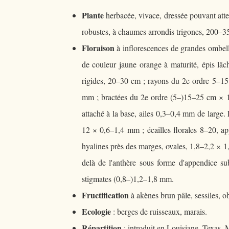
Plante
herbacée, vivace, dressée pouvant atte
robustes, à chaumes arrondis trigones, 200–
Floraison
à inflorescences de grandes ombell
de couleur jaune orange à maturité, épis lâ
rigides, 20–30 cm ; rayons du 2e ordre 5–15
mm ; bractées du 2e ordre (5–)15–25 cm × 1,5
attaché à la base, ailes 0,3–0,4 mm de large.
12 × 0,6–1,4 mm ; écailles florales 8–20, ap
hyalines près des marges, ovales, 1,8–2,2 × 
delà de l'anthère sous forme d'appendice s
stigmates (0,8–)1,2–1,8 mm.
Fructification
à akènes brun pâle, sessiles, 
Ecologie
: berges de ruisseaux, marais.
Répartition
: introduit en Louisiane, Texas,